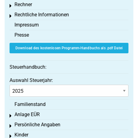
Rechner
Toggle menu
Rechtliche Informationen
Toggle menu
Impressum
Presse
Download des kostenlosen Programm-Handbuchs als .pdf Datei
Steuerhandbuch:
Auswahl Steuerjahr:
Familienstand
Anlage EÜR
Toggle menu
Persönliche Angaben
Toggle menu
Kinder
Toggle menu