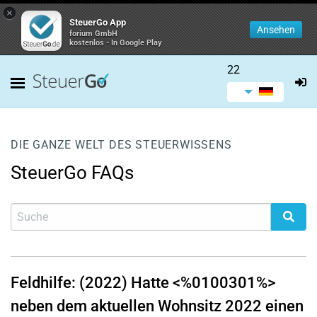
×
SteuerGo App
Ansehen
forium GmbH
kostenlos - In Google Play
22
DIE GANZE WELT DES STEUERWISSENS
SteuerGo FAQs
Feldhilfe: (2022) Hatte <%0100301%>
neben dem aktuellen Wohnsitz 2022 einen