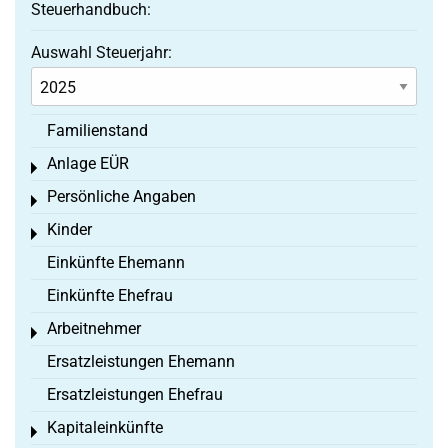
Steuerhandbuch:
Auswahl Steuerjahr:
Familienstand
Anlage EÜR
Toggle menu
Persönliche Angaben
Toggle menu
Kinder
Toggle menu
Einkünfte Ehemann
Einkünfte Ehefrau
Arbeitnehmer
Toggle menu
Ersatzleistungen Ehemann
Ersatzleistungen Ehefrau
Kapitaleinkünfte
Toggle menu