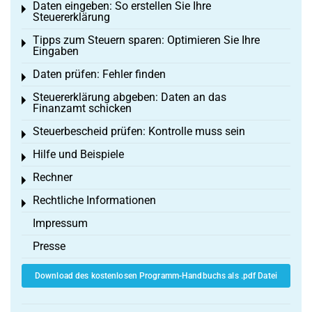
Daten eingeben: So erstellen Sie Ihre
Toggle menu
Steuererklärung
Tipps zum Steuern sparen: Optimieren Sie Ihre
Toggle menu
Eingaben
Daten prüfen: Fehler finden
Toggle menu
Steuererklärung abgeben: Daten an das
Toggle menu
Finanzamt schicken
Steuerbescheid prüfen: Kontrolle muss sein
Toggle menu
Hilfe und Beispiele
Toggle menu
Rechner
Toggle menu
Rechtliche Informationen
Toggle menu
Impressum
Presse
Download des kostenlosen Programm-Handbuchs als .pdf Datei