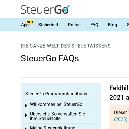
NEU
App
Sicherheit
Preise
FAQ
Blog
DIE GANZE WELT DES STEUERWISSENS
SteuerGo FAQs
Feldhi
SteuerGo Programmhandbuch:
2021 a
Willkommen bei SteuerGo
Toggle menu
Dieser 
Übersicht: So verwalten Sie
Toggle menu
Ihre Steuerfälle
(2025):
Meine Steuererklärung