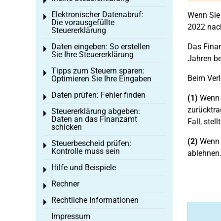
Toggle menu
Elektronischer Datenabruf:
Wenn Sie
Toggle menu
Die vorausgefüllte
2022 nach
Steuererklärung
Daten eingeben: So erstellen
Das Finan
Toggle menu
Sie Ihre Steuererklärung
Jahren be
Tipps zum Steuern sparen:
Toggle menu
Beim Verl
Optimieren Sie Ihre Eingaben
Daten prüfen: Fehler finden
Toggle menu
(1)
Wenn S
zurücktra
Steuererklärung abgeben:
Toggle menu
Daten an das Finanzamt
Fall, ste
schicken
(2)
Wenn S
Steuerbescheid prüfen:
Toggle menu
Kontrolle muss sein
ablehnen.
Hilfe und Beispiele
Toggle menu
Rechner
Toggle menu
Rechtliche Informationen
Toggle menu
Impressum