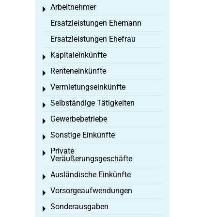
Arbeitnehmer
Toggle menu
Ersatzleistungen Ehemann
Ersatzleistungen Ehefrau
Kapitaleinkünfte
Toggle menu
Renteneinkünfte
Toggle menu
Vermietungseinkünfte
Toggle menu
Selbständige Tätigkeiten
Toggle menu
Gewerbebetriebe
Toggle menu
Sonstige Einkünfte
Toggle menu
Private
Toggle menu
Veräußerungsgeschäfte
Ausländische Einkünfte
Toggle menu
Vorsorgeaufwendungen
Toggle menu
Sonderausgaben
Toggle menu