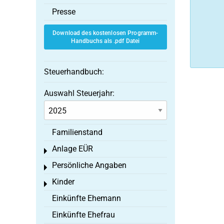
Presse
Download des kostenlosen Programm-
Handbuchs als .pdf Datei
Steuerhandbuch:
Auswahl Steuerjahr:
Familienstand
Anlage EÜR
Toggle menu
Persönliche Angaben
Toggle menu
Kinder
Toggle menu
Einkünfte Ehemann
Einkünfte Ehefrau