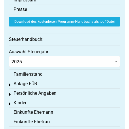
Presse
Download des kostenlosen Programm-Handbuchs als .pdf Datei
Steuerhandbuch:
Auswahl Steuerjahr:
Familienstand
Anlage EÜR
Toggle menu
Persönliche Angaben
Toggle menu
Kinder
Toggle menu
Einkünfte Ehemann
Einkünfte Ehefrau