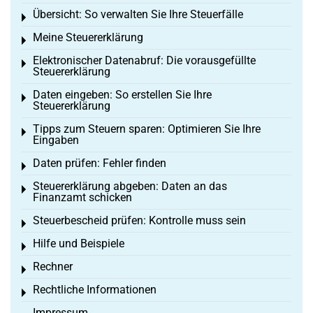
Übersicht: So verwalten Sie Ihre Steuerfälle
Toggle menu
Meine Steuererklärung
Toggle menu
Elektronischer Datenabruf: Die vorausgefüllte
Toggle menu
Steuererklärung
Daten eingeben: So erstellen Sie Ihre
Toggle menu
Steuererklärung
Tipps zum Steuern sparen: Optimieren Sie Ihre
Toggle menu
Eingaben
Daten prüfen: Fehler finden
Toggle menu
Steuererklärung abgeben: Daten an das
Toggle menu
Finanzamt schicken
Steuerbescheid prüfen: Kontrolle muss sein
Toggle menu
Hilfe und Beispiele
Toggle menu
Rechner
Toggle menu
Rechtliche Informationen
Toggle menu
Impressum