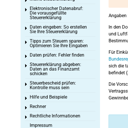
Toggle menu
Elektronischer Datenabruf:
Toggle menu
Die vorausgefüllte
Angaben z
Steuererklärung
Daten eingeben: So erstellen
In den Do
Toggle menu
Sie Ihre Steuererklärung
und Luftf
Bestimmu
Tipps zum Steuern sparen:
Toggle menu
Optimieren Sie Ihre Eingaben
Für Einkü
Daten prüfen: Fehler finden
Toggle menu
Bundesre
Steuererklärung abgeben:
sich die 
Toggle menu
Daten an das Finanzamt
befindet 
schicken
Steuerbescheid prüfen:
Die Vorsc
Toggle menu
Kontrolle muss sein
Vertragss
Hilfe und Beispiele
Gewinnbe
Toggle menu
Rechner
Toggle menu
Rechtliche Informationen
Toggle menu
Impressum