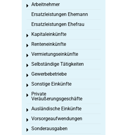
Arbeitnehmer
Toggle menu
Ersatzleistungen Ehemann
Ersatzleistungen Ehefrau
Kapitaleinkünfte
Toggle menu
Renteneinkünfte
Toggle menu
Vermietungseinkünfte
Toggle menu
Selbständige Tätigkeiten
Toggle menu
Gewerbebetriebe
Toggle menu
Sonstige Einkünfte
Toggle menu
Private
Toggle menu
Veräußerungsgeschäfte
Ausländische Einkünfte
Toggle menu
Vorsorgeaufwendungen
Toggle menu
Sonderausgaben
Toggle menu