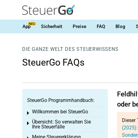
NEU
App
Sicherheit
Preise
FAQ
Blog
DIE GANZE WELT DES STEUERWISSENS
SteuerGo FAQs
Feldhi
SteuerGo Programmhandbuch:
oder b
Willkommen bei SteuerGo
Toggle menu
Dieser 
Übersicht: So verwalten Sie
Toggle menu
Ihre Steuerfälle
(2025):
Sonder
Meine Steuererklärung