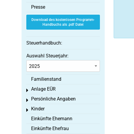
Presse
Download des kostenlosen Programm-
Handbuchs als .pdf Datei
Steuerhandbuch:
Auswahl Steuerjahr:
Familienstand
Anlage EÜR
Toggle menu
Persönliche Angaben
Toggle menu
Kinder
Toggle menu
Einkünfte Ehemann
Einkünfte Ehefrau