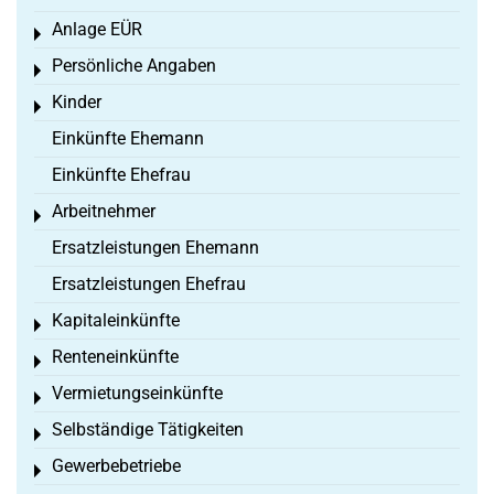
Anlage EÜR
Toggle menu
Persönliche Angaben
Toggle menu
Kinder
Toggle menu
Einkünfte Ehemann
Einkünfte Ehefrau
Arbeitnehmer
Toggle menu
Ersatzleistungen Ehemann
Ersatzleistungen Ehefrau
Kapitaleinkünfte
Toggle menu
Renteneinkünfte
Toggle menu
Vermietungseinkünfte
Toggle menu
Selbständige Tätigkeiten
Toggle menu
Gewerbebetriebe
Toggle menu