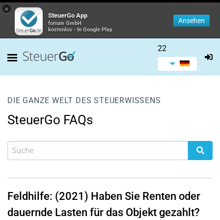
×
SteuerGo App
Ansehen
forium GmbH
kostenlos - In Google Play
22
DIE GANZE WELT DES STEUERWISSENS
SteuerGo FAQs
Feldhilfe: (2021) Haben Sie Renten oder
dauernde Lasten für das Objekt gezahlt?