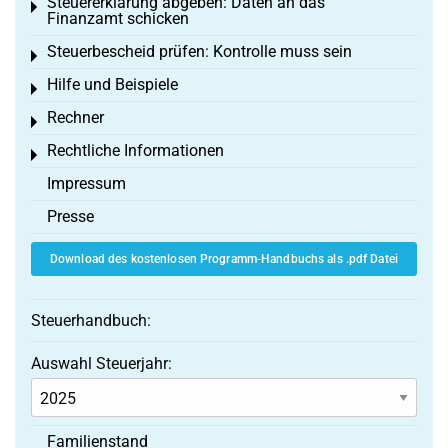
Steuererklärung abgeben: Daten an das
Toggle menu
Finanzamt schicken
Steuerbescheid prüfen: Kontrolle muss sein
Toggle menu
Hilfe und Beispiele
Toggle menu
Rechner
Toggle menu
Rechtliche Informationen
Toggle menu
Impressum
Presse
Download des kostenlosen Programm-Handbuchs als .pdf Datei
Steuerhandbuch:
Auswahl Steuerjahr:
Familienstand