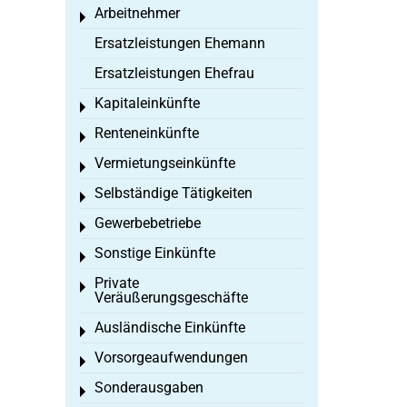
Arbeitnehmer
Toggle menu
Ersatzleistungen Ehemann
Ersatzleistungen Ehefrau
Kapitaleinkünfte
Toggle menu
Renteneinkünfte
Toggle menu
Vermietungseinkünfte
Toggle menu
Selbständige Tätigkeiten
Toggle menu
Gewerbebetriebe
Toggle menu
Sonstige Einkünfte
Toggle menu
Private
Toggle menu
Veräußerungsgeschäfte
Ausländische Einkünfte
Toggle menu
Vorsorgeaufwendungen
Toggle menu
Sonderausgaben
Toggle menu