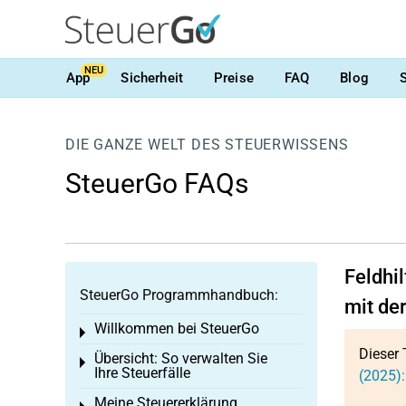
NEU
App
Sicherheit
Preise
FAQ
Blog
DIE GANZE WELT DES STEUERWISSENS
SteuerGo FAQs
Feldhil
SteuerGo Programmhandbuch:
mit de
Willkommen bei SteuerGo
Toggle menu
Dieser 
Übersicht: So verwalten Sie
Toggle menu
Ihre Steuerfälle
(2025):
Meine Steuererklärung