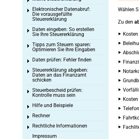
Toggle menu
Elektronischer Datenabruf:
Wählen Si
Toggle menu
Die vorausgefüllte
Steuererklärung
Zu den
ab
Daten eingeben: So erstellen
Toggle menu
Kosten
Sie Ihre Steuererklärung
Beleih
Tipps zum Steuern sparen:
Toggle menu
Optimieren Sie Ihre Eingaben
Abschl
Daten prüfen: Fehler finden
Toggle menu
Finanz
Steuererklärung abgeben:
Notarko
Toggle menu
Daten an das Finanzamt
schicken
Grundb
Vorfäll
Steuerbescheid prüfen:
Toggle menu
Kontrolle muss sein
Kosten 
Hilfe und Beispiele
Toggle menu
Telefon
Rechner
Toggle menu
Fahrtko
Rechtliche Informationen
Fachlit
Toggle menu
Impressum