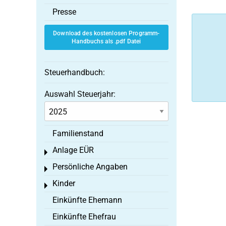
Presse
Download des kostenlosen Programm-
Handbuchs als .pdf Datei
Steuerhandbuch:
Auswahl Steuerjahr:
Familienstand
Anlage EÜR
Toggle menu
Persönliche Angaben
Toggle menu
Kinder
Toggle menu
Einkünfte Ehemann
Einkünfte Ehefrau