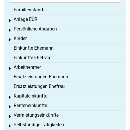
Familienstand
Anlage EÜR
Toggle menu
Persönliche Angaben
Toggle menu
Kinder
Toggle menu
Einkünfte Ehemann
Einkünfte Ehefrau
Arbeitnehmer
Toggle menu
Ersatzleistungen Ehemann
Ersatzleistungen Ehefrau
Kapitaleinkünfte
Toggle menu
Renteneinkünfte
Toggle menu
Vermietungseinkünfte
Toggle menu
Selbständige Tätigkeiten
Toggle menu