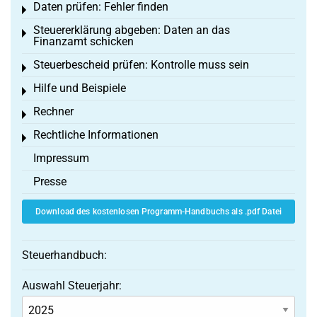
Daten prüfen: Fehler finden
Toggle menu
Steuererklärung abgeben: Daten an das
Toggle menu
Finanzamt schicken
Steuerbescheid prüfen: Kontrolle muss sein
Toggle menu
Hilfe und Beispiele
Toggle menu
Rechner
Toggle menu
Rechtliche Informationen
Toggle menu
Impressum
Presse
Download des kostenlosen Programm-Handbuchs als .pdf Datei
Steuerhandbuch:
Auswahl Steuerjahr: