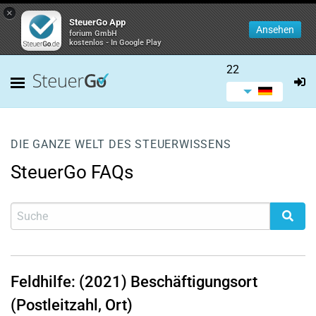
×
SteuerGo App
Ansehen
forium GmbH
kostenlos - In Google Play
22
DIE GANZE WELT DES STEUERWISSENS
SteuerGo FAQs
Feldhilfe: (2021) Beschäftigungsort
(Postleitzahl, Ort)