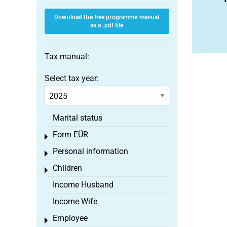
Download the free programme manual
as a .pdf file
Tax manual:
Select tax year:
Marital status
Form EÜR
Toggle menu
Personal information
Toggle menu
Children
Toggle menu
Income Husband
Income Wife
Employee
Toggle menu