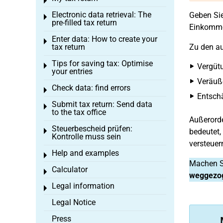
Toggle menu
Electronic data retrieval: The
Geben Si
Toggle menu
pre-filled tax return
Einkommen
Enter data: How to create your
Toggle menu
tax return
Zu den au
Tips for saving tax: Optimise
Toggle menu
Vergütu
your entries
Veräuß
Check data: find errors
Toggle menu
Entschä
Submit tax return: Send data
Toggle menu
to the tax office
Außerorde
Steuerbescheid prüfen:
Toggle menu
bedeutet,
Kontrolle muss sein
versteue
Help and examples
Toggle menu
Machen Si
Calculator
Toggle menu
weggezo
Legal information
Toggle menu
Legal Notice
Press