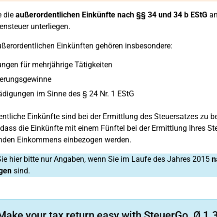
e die
außerordentlichen Einkünfte nach §§ 34 und 34 b EStG
an
steuer unterliegen.
ßerordentlichen Einkünften gehören insbesondere:
ngen für mehrjährige Tätigkeiten
erungsgewinne
digungen im Sinne des § 24 Nr. 1 EStG
ntliche Einkünfte sind bei der Ermittlung des Steuersatzes zu be
 dass die Einkünfte mit einem Fünftel bei der Ermittlung Ihres Ste
rnden Einkommens einbezogen werden.
e hier bitte nur Angaben, wenn Sie im Laufe des Jahres 2015
n
gen
sind.
Make your tax return easy with SteuerGo. Ø 1.3