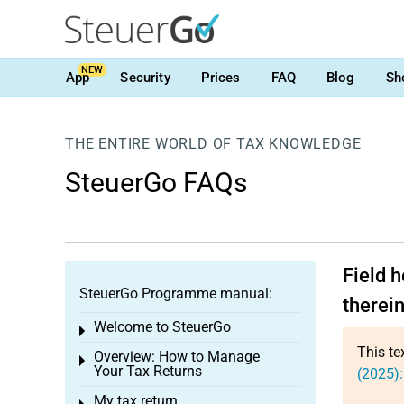
NEW
App
Security
Prices
FAQ
Blog
Sh
THE ENTIRE WORLD OF TAX KNOWLEDGE
SteuerGo FAQs
Field 
SteuerGo Programme manual:
therei
Welcome to SteuerGo
Toggle menu
This te
Overview: How to Manage
Toggle menu
Your Tax Returns
(2025):
My tax return