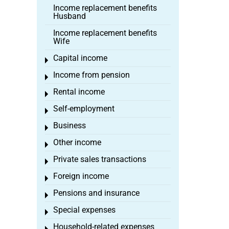
Income replacement benefits
Husband
Income replacement benefits
Wife
Capital income
Toggle menu
Income from pension
Toggle menu
Rental income
Toggle menu
Self-employment
Toggle menu
Business
Toggle menu
Other income
Toggle menu
Private sales transactions
Toggle menu
Foreign income
Toggle menu
Pensions and insurance
Toggle menu
Special expenses
Toggle menu
Household-related expenses