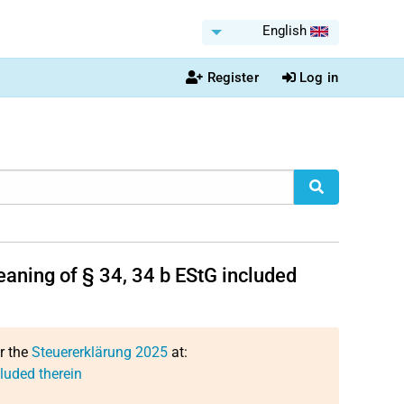
English
Register
Log in
eaning of § 34, 34 b EStG included
or the
Steuererklärung 2025
at:
luded therein