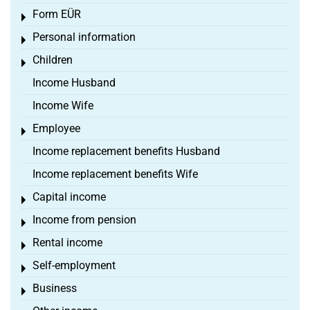
Form EÜR
Toggle menu
Personal information
Toggle menu
Children
Toggle menu
Income Husband
Income Wife
Employee
Toggle menu
Income replacement benefits Husband
Income replacement benefits Wife
Capital income
Toggle menu
Income from pension
Toggle menu
Rental income
Toggle menu
Self-employment
Toggle menu
Business
Toggle menu