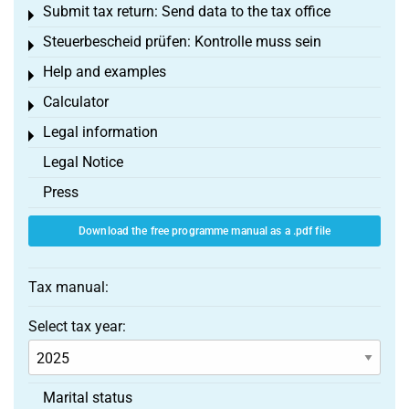
Submit tax return: Send data to the tax office
Toggle menu
Steuerbescheid prüfen: Kontrolle muss sein
Toggle menu
Help and examples
Toggle menu
Calculator
Toggle menu
Legal information
Toggle menu
Legal Notice
Press
Download the free programme manual as a .pdf file
Tax manual:
Select tax year:
Marital status