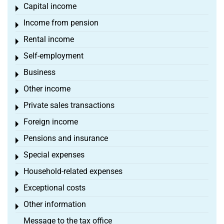
Capital income
Toggle menu
Income from pension
Toggle menu
Rental income
Toggle menu
Self-employment
Toggle menu
Business
Toggle menu
Other income
Toggle menu
Private sales transactions
Toggle menu
Foreign income
Toggle menu
Pensions and insurance
Toggle menu
Special expenses
Toggle menu
Household-related expenses
Toggle menu
Exceptional costs
Toggle menu
Other information
Toggle menu
Message to the tax office