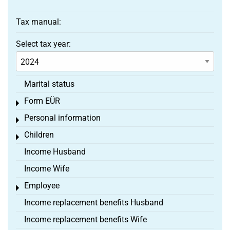
Tax manual:
Select tax year:
Marital status
Form EÜR
Toggle menu
Personal information
Toggle menu
Children
Toggle menu
Income Husband
Income Wife
Employee
Toggle menu
Income replacement benefits Husband
Income replacement benefits Wife