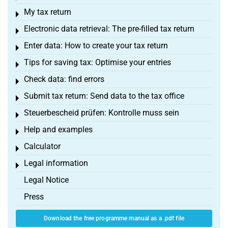
My tax return
Toggle menu
Electronic data retrieval: The pre-filled tax return
Toggle menu
Enter data: How to create your tax return
Toggle menu
Tips for saving tax: Optimise your entries
Toggle menu
Check data: find errors
Toggle menu
Submit tax return: Send data to the tax office
Toggle menu
Steuerbescheid prüfen: Kontrolle muss sein
Toggle menu
Help and examples
Toggle menu
Calculator
Toggle menu
Legal information
Toggle menu
Legal Notice
Press
Download the free programme manual as a .pdf file