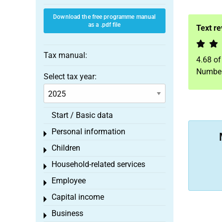
Download the free programme manual
as a .pdf file
Text r
Tax manual:
4.68
o
Number
Select tax year:
Start / Basic data
Personal information
Toggle menu
Children
Toggle menu
Household-related services
Toggle menu
Employee
Toggle menu
Capital income
Toggle menu
Business
Toggle menu