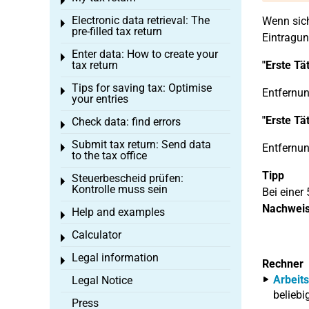
Toggle menu
Electronic data retrieval: The
Wenn sich
Toggle menu
pre-filled tax return
Eintragun
Enter data: How to create your
Toggle menu
tax return
"Erste Tä
Tips for saving tax: Optimise
Toggle menu
Entfernun
your entries
"Erste Tä
Check data: find errors
Toggle menu
Submit tax return: Send data
Entfernun
Toggle menu
to the tax office
Tipp
Steuerbescheid prüfen:
Toggle menu
Kontrolle muss sein
Bei einer
Nachwei
Help and examples
Toggle menu
Calculator
Toggle menu
Legal information
Toggle menu
Rechner
Arbeit
Legal Notice
beliebi
Press