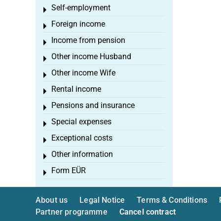
Self-employment
Toggle menu
Foreign income
Toggle menu
Income from pension
Toggle menu
Other income Husband
Toggle menu
Other income Wife
Toggle menu
Rental income
Toggle menu
Pensions and insurance
Toggle menu
Special expenses
Toggle menu
Exceptional costs
Toggle menu
Other information
Toggle menu
Form EÜR
Toggle menu
About us
Legal Notice
Terms & Conditions
Partner programme
Cancel contract