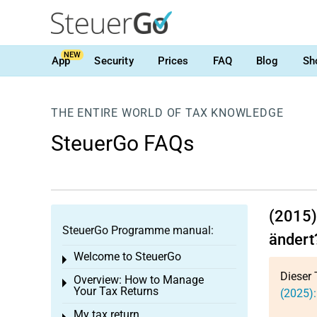
NEW
App
Security
Prices
FAQ
Blog
Sh
THE ENTIRE WORLD OF TAX KNOWLEDGE
SteuerGo FAQs
(2015)
SteuerGo Programme manual:
ändert
Welcome to SteuerGo
Toggle menu
Dieser 
Overview: How to Manage
Toggle menu
Your Tax Returns
(2025):
My tax return