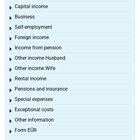
Capital income
Toggle menu
Business
Toggle menu
Self-employment
Toggle menu
Foreign income
Toggle menu
Income from pension
Toggle menu
Other income Husband
Toggle menu
Other income Wife
Toggle menu
Rental income
Toggle menu
Pensions and insurance
Toggle menu
Special expenses
Toggle menu
Exceptional costs
Toggle menu
Other information
Toggle menu
Form EÜR
Toggle menu