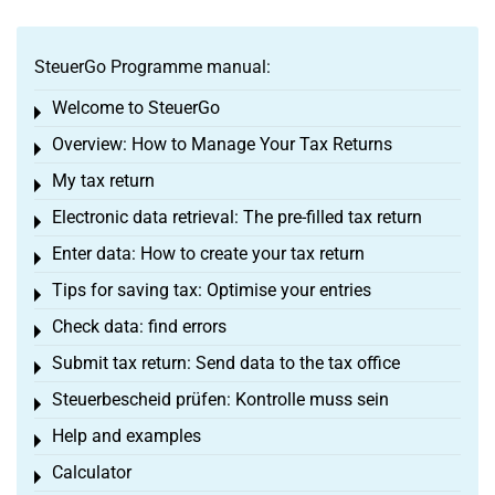
SteuerGo Programme manual:
Welcome to SteuerGo
Toggle menu
Overview: How to Manage Your Tax Returns
Toggle menu
My tax return
Toggle menu
Electronic data retrieval: The pre-filled tax return
Toggle menu
Enter data: How to create your tax return
Toggle menu
Tips for saving tax: Optimise your entries
Toggle menu
Check data: find errors
Toggle menu
Submit tax return: Send data to the tax office
Toggle menu
Steuerbescheid prüfen: Kontrolle muss sein
Toggle menu
Help and examples
Toggle menu
Calculator
Toggle menu