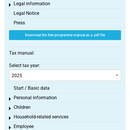
Legal information
Toggle menu
Legal Notice
Press
Download the free programme manual as a .pdf file
Tax manual:
Select tax year:
Start / Basic data
Personal information
Toggle menu
Children
Toggle menu
Household-related services
Toggle menu
Employee
Toggle menu