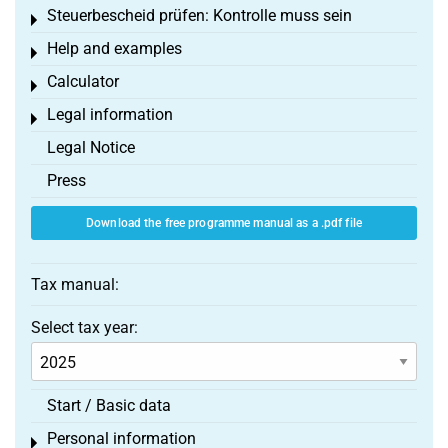
Steuerbescheid prüfen: Kontrolle muss sein
Toggle menu
Help and examples
Toggle menu
Calculator
Toggle menu
Legal information
Toggle menu
Legal Notice
Press
Download the free programme manual as a .pdf file
Tax manual:
Select tax year:
Start / Basic data
Personal information
Toggle menu