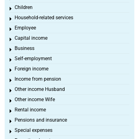
Children
Toggle menu
Household-related services
Toggle menu
Employee
Toggle menu
Capital income
Toggle menu
Business
Toggle menu
Self-employment
Toggle menu
Foreign income
Toggle menu
Income from pension
Toggle menu
Other income Husband
Toggle menu
Other income Wife
Toggle menu
Rental income
Toggle menu
Pensions and insurance
Toggle menu
Special expenses
Toggle menu