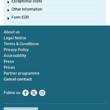
Exceptional costs
Toggle menu
Other information
Toggle menu
Form EÜR
Toggle menu
About us
Legal Notice
Terms & Conditions
Privacy Policy
Accessibility
Press
Prices
Partner programme
Cancel contract
Follow us
Facebook
X
Instagram