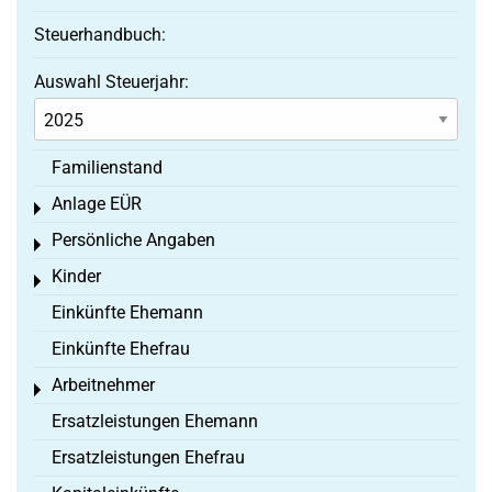
Steuerhandbuch:
Auswahl Steuerjahr:
Familienstand
Anlage EÜR
Toggle menu
Persönliche Angaben
Toggle menu
Kinder
Toggle menu
Einkünfte Ehemann
Einkünfte Ehefrau
Arbeitnehmer
Toggle menu
Ersatzleistungen Ehemann
Ersatzleistungen Ehefrau