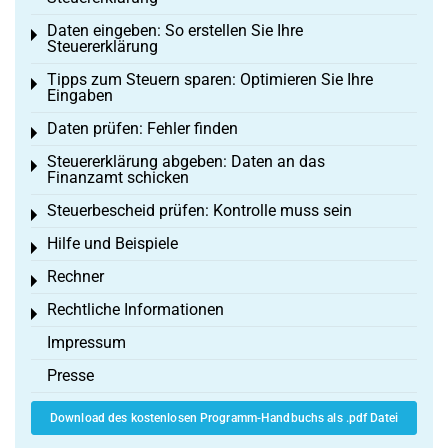
Daten eingeben: So erstellen Sie Ihre
Toggle menu
Steuererklärung
Tipps zum Steuern sparen: Optimieren Sie Ihre
Toggle menu
Eingaben
Daten prüfen: Fehler finden
Toggle menu
Steuererklärung abgeben: Daten an das
Toggle menu
Finanzamt schicken
Steuerbescheid prüfen: Kontrolle muss sein
Toggle menu
Hilfe und Beispiele
Toggle menu
Rechner
Toggle menu
Rechtliche Informationen
Toggle menu
Impressum
Presse
Download des kostenlosen Programm-Handbuchs als .pdf Datei