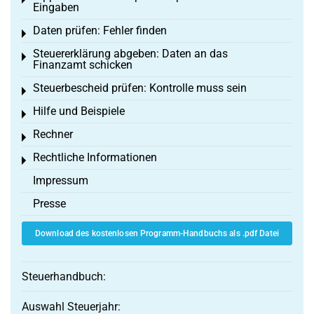
Toggle menu
Eingaben
Daten prüfen: Fehler finden
Toggle menu
Steuererklärung abgeben: Daten an das
Toggle menu
Finanzamt schicken
Steuerbescheid prüfen: Kontrolle muss sein
Toggle menu
Hilfe und Beispiele
Toggle menu
Rechner
Toggle menu
Rechtliche Informationen
Toggle menu
Impressum
Presse
Download des kostenlosen Programm-Handbuchs als .pdf Datei
Steuerhandbuch:
Auswahl Steuerjahr: