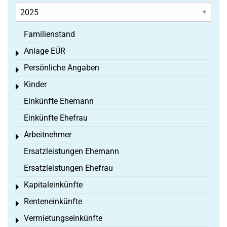
Familienstand
Anlage EÜR
Toggle menu
Persönliche Angaben
Toggle menu
Kinder
Toggle menu
Einkünfte Ehemann
Einkünfte Ehefrau
Arbeitnehmer
Toggle menu
Ersatzleistungen Ehemann
Ersatzleistungen Ehefrau
Kapitaleinkünfte
Toggle menu
Renteneinkünfte
Toggle menu
Vermietungseinkünfte
Toggle menu