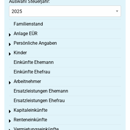
Auswahl Steuerjahr:
Familienstand
Anlage EÜR
Toggle menu
Persönliche Angaben
Toggle menu
Kinder
Toggle menu
Einkünfte Ehemann
Einkünfte Ehefrau
Arbeitnehmer
Toggle menu
Ersatzleistungen Ehemann
Ersatzleistungen Ehefrau
Kapitaleinkünfte
Toggle menu
Renteneinkünfte
Toggle menu
Vermietungseinkünfte