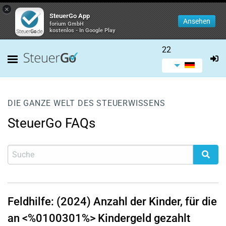
×
SteuerGo App
Ansehen
forium GmbH
kostenlos - In Google Play
22
DIE GANZE WELT DES STEUERWISSENS
SteuerGo FAQs
Feldhilfe: (2024) Anzahl der Kinder, für die
an <%0100301%> Kindergeld gezahlt