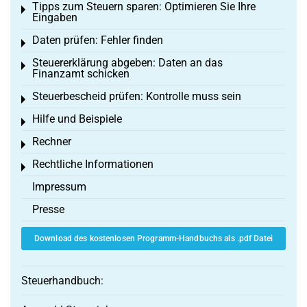
Tipps zum Steuern sparen: Optimieren Sie Ihre
Toggle menu
Eingaben
Daten prüfen: Fehler finden
Toggle menu
Steuererklärung abgeben: Daten an das
Toggle menu
Finanzamt schicken
Steuerbescheid prüfen: Kontrolle muss sein
Toggle menu
Hilfe und Beispiele
Toggle menu
Rechner
Toggle menu
Rechtliche Informationen
Toggle menu
Impressum
Presse
Download des kostenlosen Programm-Handbuchs als .pdf Datei
Steuerhandbuch: