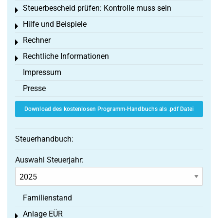
Steuerbescheid prüfen: Kontrolle muss sein
Toggle menu
Hilfe und Beispiele
Toggle menu
Rechner
Toggle menu
Rechtliche Informationen
Toggle menu
Impressum
Presse
Download des kostenlosen Programm-Handbuchs als .pdf Datei
Steuerhandbuch:
Auswahl Steuerjahr:
Familienstand
Anlage EÜR
Toggle menu