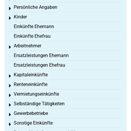
Persönliche Angaben
Toggle menu
Kinder
Toggle menu
Einkünfte Ehemann
Einkünfte Ehefrau
Arbeitnehmer
Toggle menu
Ersatzleistungen Ehemann
Ersatzleistungen Ehefrau
Kapitaleinkünfte
Toggle menu
Renteneinkünfte
Toggle menu
Vermietungseinkünfte
Toggle menu
Selbständige Tätigkeiten
Toggle menu
Gewerbebetriebe
Toggle menu
Sonstige Einkünfte
Toggle menu