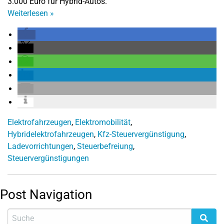
3.000 Euro für Hybrid-Autos.
Weiterlesen
»
Elektrofahrzeugen
,
Elektromobilität
,
Hybridelektrofahrzeugen
,
Kfz-Steuervergünstigung
,
Ladevorrichtungen
,
Steuerbefreiung
,
Steuervergünstigungen
Post Navigation