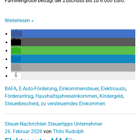
Familiengröße beträgt der Zuschuss bis zu 6.000 Euro.
Weiterlesen
»
BAFA
,
E-Auto-Förderung
,
Einkommensteuer
,
Elektroauto
,
Förderantrag
,
Haushaltsjahreseinkommen
,
Kindergeld
,
Steuerbescheid
,
zu versteuerndes Einkommen
Steuer-Nachrichten
Steuertipps
Unternehmer
26. Februar 2026
von
Thilo Rudolph