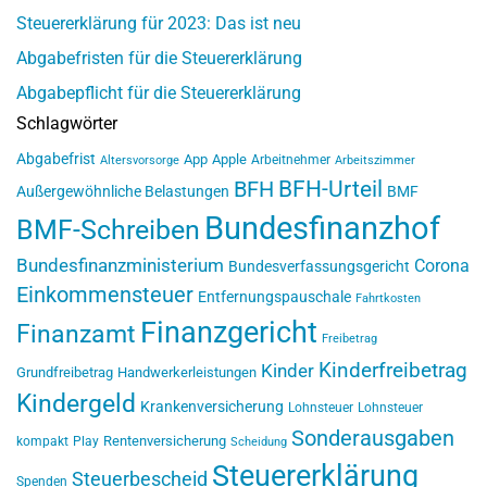
Steuererklärung für 2023: Das ist neu
Abgabefristen für die Steuererklärung
Abgabepflicht für die Steuererklärung
Schlagwörter
Abgabefrist
App
Apple
Arbeitnehmer
Altersvorsorge
Arbeitszimmer
BFH-Urteil
BFH
Außergewöhnliche Belastungen
BMF
Bundesfinanzhof
BMF-Schreiben
Bundesfinanzministerium
Corona
Bundesverfassungsgericht
Einkommensteuer
Entfernungspauschale
Fahrtkosten
Finanzgericht
Finanzamt
Freibetrag
Kinderfreibetrag
Kinder
Grundfreibetrag
Handwerkerleistungen
Kindergeld
Krankenversicherung
Lohnsteuer
Lohnsteuer
Sonderausgaben
Rentenversicherung
kompakt
Play
Scheidung
Steuererklärung
Steuerbescheid
Spenden