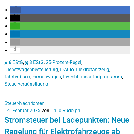
§ 6 EStG
,
§ 8 EStG
,
25-Prozent-Regel
,
Dienstwagenbesteuerung
,
E-Auto
,
Elektrofahrzeug
,
fahrtenbuch
,
Firmenwagen
,
Investitionssofortprogramm
,
Steuervergünstigung
Steuer-Nachrichten
14. Februar 2025
von
Thilo Rudolph
Stromsteuer bei Ladepunkten: Neue
Regelung für Elektrofahrzeuge ab