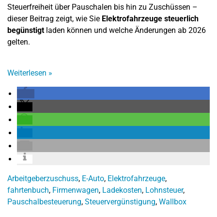
Steuerfreiheit über Pauschalen bis hin zu Zuschüssen –
dieser Beitrag zeigt, wie Sie
Elektrofahrzeuge steuerlich
begünstigt
laden können und welche Änderungen ab 2026
gelten.
Weiterlesen
»
Arbeitgeberzuschuss
,
E-Auto
,
Elektrofahrzeuge
,
fahrtenbuch
,
Firmenwagen
,
Ladekosten
,
Lohnsteuer
,
Pauschalbesteuerung
,
Steuervergünstigung
,
Wallbox