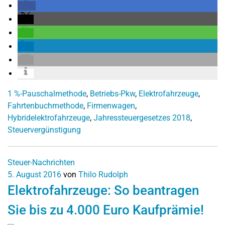
1 %-Pauschalmethode
,
Betriebs-Pkw
,
Elektrofahrzeuge
,
Fahrtenbuchmethode
,
Firmenwagen
,
Hybridelektrofahrzeuge
,
Jahressteuergesetzes 2018
,
Steuervergünstigung
Steuer-Nachrichten
5. August 2016
von
Thilo Rudolph
Elektrofahrzeuge: So beantragen
Sie bis zu 4.000 Euro Kaufprämie!