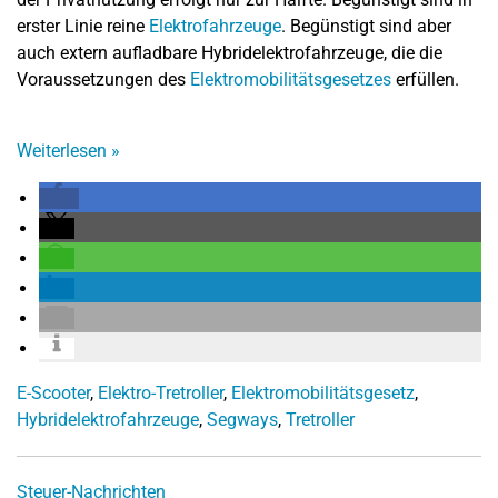
erster Linie reine
Elektrofahrzeuge
. Begünstigt sind aber
auch extern aufladbare Hybridelektrofahrzeuge, die die
Voraussetzungen des
Elektromobilitätsgesetzes
erfüllen.
Weiterlesen
»
E-Scooter
,
Elektro-Tretroller
,
Elektromobilitätsgesetz
,
Hybridelektrofahrzeuge
,
Segways
,
Tretroller
Steuer-Nachrichten