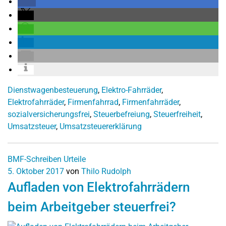
Dienstwagenbesteuerung
,
Elektro-Fahrräder
,
Elektrofahrräder
,
Firmenfahrrad
,
Firmenfahrräder
,
sozialversicherungsfrei
,
Steuerbefreiung
,
Steuerfreiheit
,
Umsatzsteuer
,
Umsatzsteuererklärung
BMF-Schreiben
Urteile
5. Oktober 2017
von
Thilo Rudolph
Aufladen von Elektrofahrrädern
beim Arbeitgeber steuerfrei?